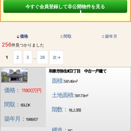
今すぐ会員登録して非公開物件を見る
価格
間取
築年月
256
件見つかりました
1
2
3
..
26
次→
和泉市弥生町2丁目 中古一戸建て
面積:
581.49m²
価格：
11800万円
土地面積:
591.73m²
間取：
6SLDK
階数：
地上3階
築年月：
1989/07
構造：
RC