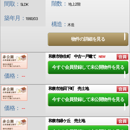
階数：
間取：
地上2階
5LDK
築年月：
1990/03
構造：
木造
物件の詳細を見る
和泉市弥生町 中古一戸建て
NEW
今すぐ会員登録して未公開物件を見る
価格：
--
和泉市池田下町 売土地
今すぐ会員登録して未公開物件を見る
価格：
--
和泉市緑ケ丘 売土地