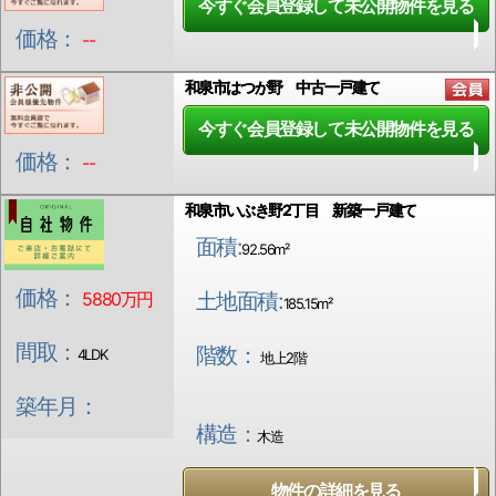
今すぐ会員登録して未公開物件を見る
価格：
--
和泉市はつが野 中古一戸建て
今すぐ会員登録して未公開物件を見る
価格：
--
和泉市いぶき野2丁目 新築一戸建て
面積:
92.56m²
価格：
5880万円
土地面積:
185.15m²
間取：
階数：
4LDK
地上2階
築年月：
構造：
木造
物件の詳細を見る