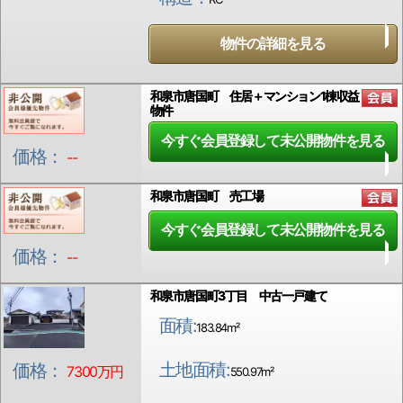
物件の詳細を見る
和泉市唐国町 住居＋マンション1棟収益
物件
今すぐ会員登録して未公開物件を見る
価格：
--
和泉市唐国町 売工場
今すぐ会員登録して未公開物件を見る
価格：
--
和泉市唐国町3丁目 中古一戸建て
面積:
183.84m²
土地面積:
価格：
7300万円
550.97m²