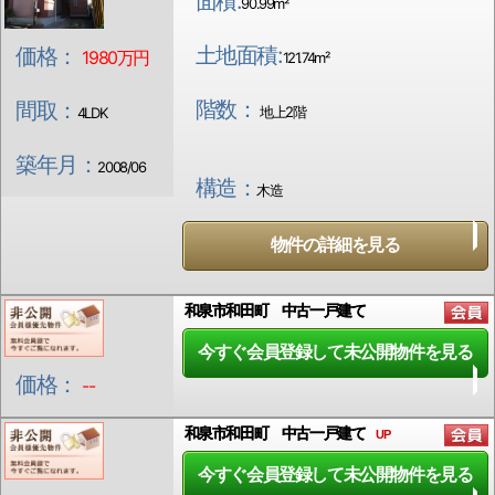
面積:
90.99m²
土地面積:
価格：
1980万円
121.74m²
階数：
間取：
地上2階
4LDK
築年月：
2008/06
構造：
木造
物件の詳細を見る
和泉市和田町 中古一戸建て
今すぐ会員登録して未公開物件を見る
価格：
--
和泉市和田町 中古一戸建て
UP
今すぐ会員登録して未公開物件を見る