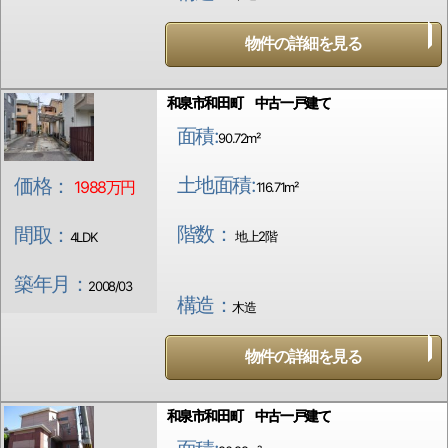
物件の詳細を見る
和泉市和田町 中古一戸建て
面積:
90.72m²
土地面積:
価格：
1988万円
116.71m²
階数：
間取：
地上2階
4LDK
築年月：
2008/03
構造：
木造
物件の詳細を見る
和泉市和田町 中古一戸建て