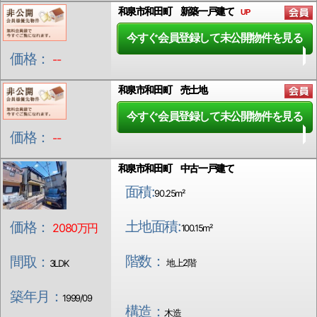
和泉市和田町 新築一戸建て
UP
今すぐ会員登録して未公開物件を見る
価格：
--
和泉市和田町 売土地
今すぐ会員登録して未公開物件を見る
価格：
--
和泉市和田町 中古一戸建て
面積:
90.25m²
土地面積:
価格：
2080万円
100.15m²
階数：
間取：
地上2階
3LDK
築年月：
1999/09
構造：
木造