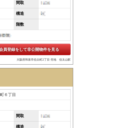
間取
構造
階数
会員登録をして非公開物件を見る
大阪府和泉市伯太町2丁目 売地 信太山駅
町６丁目
間取
構造