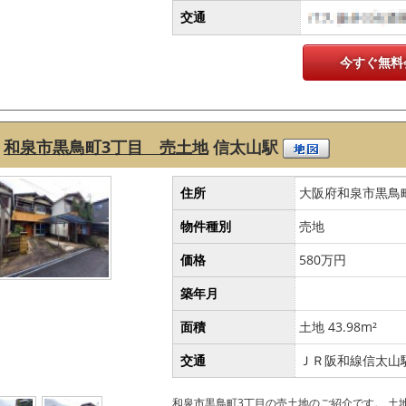
交通
今すぐ無料
和泉市黒鳥町3丁目 売土地
信太山駅
住所
大阪府和泉市黒鳥
物件種別
売地
価格
580万円
築年月
面積
土地 43.98m²
交通
ＪＲ阪和線信太山駅
和泉市黒鳥町3丁目の売土地のご紹介です。 土地