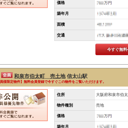
価格
築年月
面積
交通
今すぐ無料
和泉市伯太町 売土地
信太山駅
員様限定物件】無料会員登録で今すぐこの物件をご覧いただけます。
住所
大阪府和泉市伯太
物件種別
売地
価格
築年月