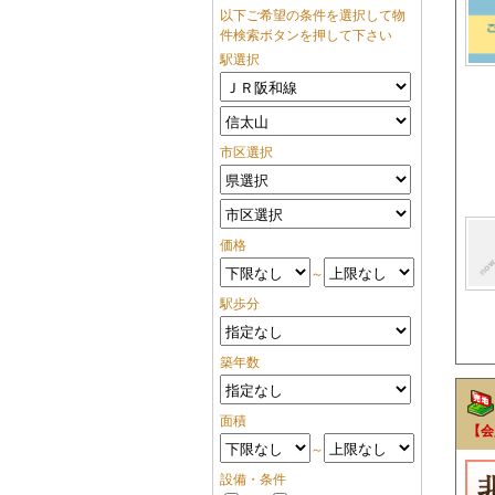
以下ご希望の条件を選択して物
件検索ボタンを押して下さい
駅選択
市区選択
価格
～
駅歩分
築年数
面積
【会
～
設備・条件