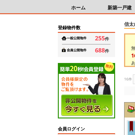
ホーム
新築一戸建
信太
登録物件数
255
件
688
件
1
16件
会員ログイン