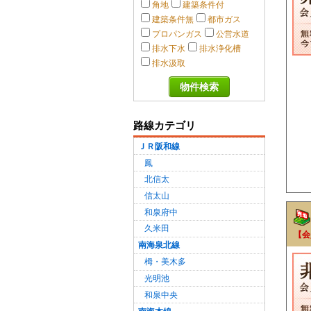
角地
建築条件付
建築条件無
都市ガス
プロパンガス
公営水道
排水下水
排水浄化槽
排水汲取
路線カテゴリ
ＪＲ阪和線
鳳
北信太
信太山
和泉府中
久米田
【会
南海泉北線
栂・美木多
光明池
和泉中央