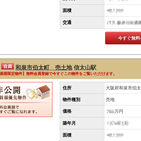
面積
交通
今すぐ無料
和泉市伯太町 売土地
信太山駅
員様限定物件】無料会員登録で今すぐこの物件をご覧いただけます。
住所
大阪府和泉市伯太
物件種別
売地
価格
築年月
面積