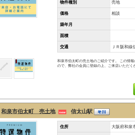
物件種別
売地
価格
相談
築年月
面積
交通
ＪＲ阪和線
和泉市伯太町の売土地のご紹介です。 この情
ので、弊社の会員に登録の上、ご来店いただく
和泉市伯太町 売土地
信太山駅
new
住所
大阪府和泉