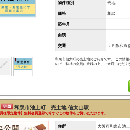
物件種別
売地
価格
相談
築年月
面積
交通
ＪＲ阪和線
和泉市伯太町の売土地のご紹介です。 この情
ので、弊社の会員に登録の上、ご来店いただく
和泉市池上町 売土地
信太山駅
員様限定物件】無料会員登録で今すぐこの物件をご覧いただけます。
住所
大阪府和泉市池上