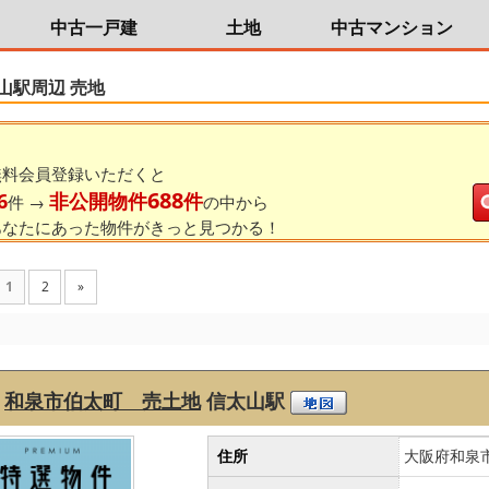
中古一戸建
土地
中古マンション
山駅周辺 売地
無料会員登録いただくと
688
6
非公開物件
件
件 →
の中から
あなたにあった物件がきっと見つかる！
1
2
»
和泉市伯太町 売土地
信太山駅
住所
大阪府和泉