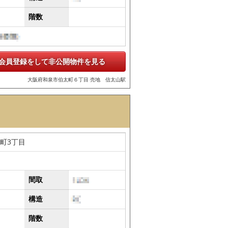
階数
会員登録をして非公開物件を見る
大阪府和泉市伯太町６丁目 売地 信太山駅
町3丁目
間取
構造
階数