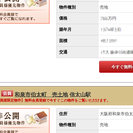
物件種別
売地
価格
築年月
面積
交通
今すぐ無料
和泉市伯太町 売土地
信太山駅
員様限定物件】無料会員登録で今すぐこの物件をご覧いただけます。
住所
大阪府和泉市伯太
物件種別
売地