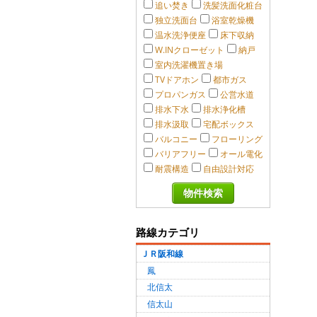
追い焚き
洗髪洗面化粧台
独立洗面台
浴室乾燥機
温水洗浄便座
床下収納
W.INクローゼット
納戸
室内洗濯機置き場
TVドアホン
都市ガス
プロパンガス
公営水道
排水下水
排水浄化槽
排水汲取
宅配ボックス
バルコニー
フローリング
バリアフリー
オール電化
耐震構造
自由設計対応
路線カテゴリ
ＪＲ阪和線
鳳
北信太
信太山