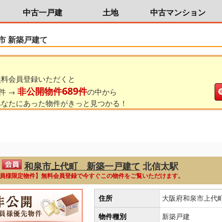
中古一戸建
土地
中古マンション
市 新築戸建て
無料会員登録いただくと
689
非公開物件
件
件 →
の中から
あなたにあった物件がきっと見つかる！
和泉市上代町 新築一戸建て
北信太駅
員様限定物件】無料会員登録で今すぐこの物件をご覧いただけます。
住所
大阪府和泉市上代
物件種別
新築戸建