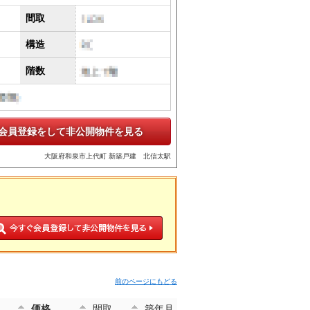
間取
構造
階数
会員登録をして非公開物件を見る
大阪府和泉市上代町 新築戸建 北信太駅
前のページにもどる
価格
間取
築年月