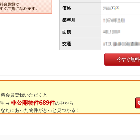
価格
築年月
面積
交通
今すぐ無料
無料会員登録いただくと
689
非公開物件
件
件 →
の中から
あなたにあった物件がきっと見つかる！