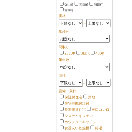
弥生町
和気町
和田町
富秋町
価格
～
駅歩分
間取り
2SLDK
3LDK
4LDK
築年数
面積
～
設備・条件
保証付住宅
角地
住宅性能保証付
長期優良住宅
三口コンロ
システムキッチン
カウンターキッチン
食器洗い乾燥機
給湯