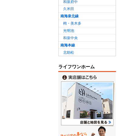
和泉府中
久米田
南海泉北線
栂・美木多
光明池
和泉中央
南海本線
北助松
ライフワンホーム