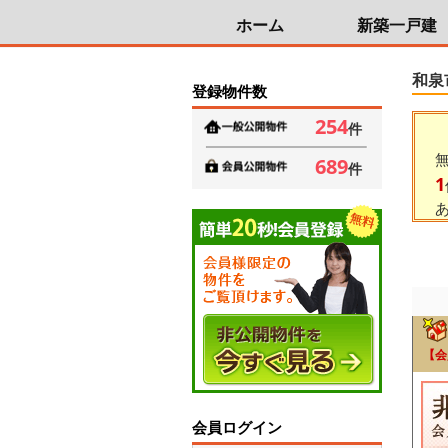
ホーム
新築一戸建
和泉
登録物件数
254
件
689
件
1
【会
会員ログイン