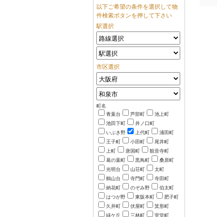
以下ご希望の条件を選択して物
件検索ボタンを押して下さい
駅選択
市区選択
町名
青葉台
芦部町
池上町
池田下町
井ノ口町
いぶき野
上代町
浦田町
王子町
小田町
尾井町
上町
唐国町
観音寺町
葛の葉町
黒鳥町
桑原町
光明台
山荘町
太町
鶴山台
寺門町
寺田町
納花町
のぞみ野
伯太町
はつが野
東阪本町
肥子町
久井町
伏屋町
箕形町
緑ケ丘
三林町
室堂町