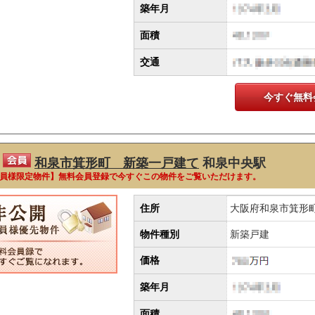
築年月
面積
交通
今すぐ無料
和泉市箕形町 新築一戸建て
和泉中央駅
員様限定物件】無料会員登録で今すぐこの物件をご覧いただけます。
住所
大阪府和泉市箕形
物件種別
新築戸建
価格
築年月
面積