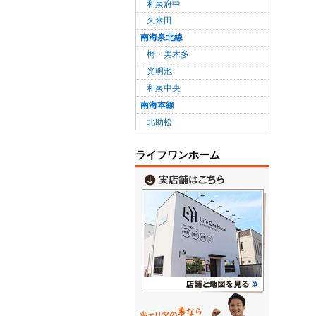
和泉府中
久米田
南海泉北線
栂・美木多
光明池
和泉中央
南海本線
北助松
ライフワンホーム