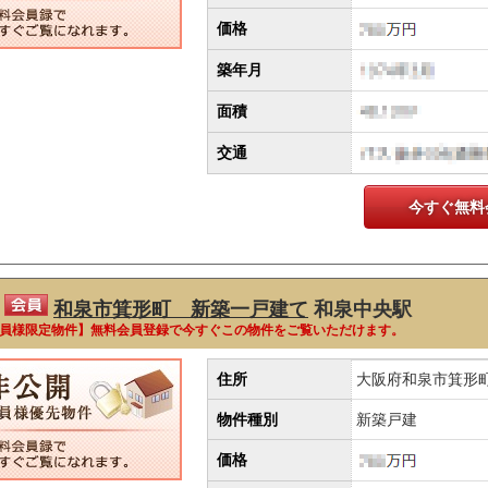
価格
築年月
面積
交通
今すぐ無料
和泉市箕形町 新築一戸建て
和泉中央駅
員様限定物件】無料会員登録で今すぐこの物件をご覧いただけます。
住所
大阪府和泉市箕形
物件種別
新築戸建
価格