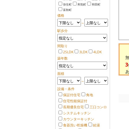
弥生町
和気町
和田町
富秋町
価格
～
駅歩分
間取り
2SLDK
3LDK
4LDK
築年数
3
面積
～
設備・条件
保証付住宅
角地
住宅性能保証付
長期優良住宅
三口コンロ
システムキッチン
カウンターキッチン
食器洗い乾燥機
給湯