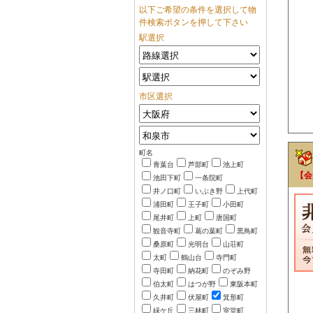
以下ご希望の条件を選択して物
件検索ボタンを押して下さい
駅選択
市区選択
町名
青葉台
芦部町
池上町
【会
池田下町
一条院町
井ノ口町
いぶき野
上代町
浦田町
王子町
小田町
尾井町
上町
唐国町
観音寺町
葛の葉町
黒鳥町
桑原町
光明台
山荘町
太町
鶴山台
寺門町
寺田町
納花町
のぞみ野
伯太町
はつが野
東阪本町
久井町
伏屋町
箕形町
緑ケ丘
三林町
室堂町