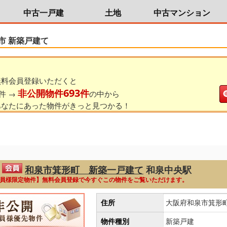
中古一戸建
土地
中古マンション
市 新築戸建て
無料会員登録いただくと
693
非公開物件
件
件 →
の中から
あなたにあった物件がきっと見つかる！
和泉市箕形町 新築一戸建て
和泉中央駅
員様限定物件】無料会員登録で今すぐこの物件をご覧いただけます。
住所
大阪府和泉市箕形
物件種別
新築戸建