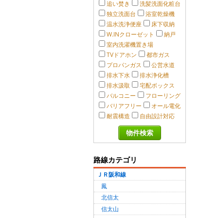
追い焚き
洗髪洗面化粧台
独立洗面台
浴室乾燥機
温水洗浄便座
床下収納
W.INクローゼット
納戸
室内洗濯機置き場
TVドアホン
都市ガス
プロパンガス
公営水道
排水下水
排水浄化槽
排水汲取
宅配ボックス
バルコニー
フローリング
バリアフリー
オール電化
耐震構造
自由設計対応
路線カテゴリ
ＪＲ阪和線
鳳
北信太
信太山