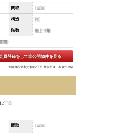
間取
構造
階数
会員登録をして非公開物件を見る
大阪府和泉市箕形町2丁目 新築戸建 和泉中央駅
町2丁目
間取