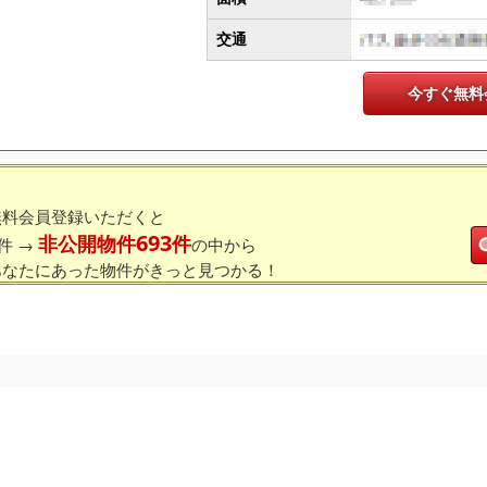
交通
今すぐ無料
無料会員登録いただくと
693
非公開物件
件
件 →
の中から
あなたにあった物件がきっと見つかる！