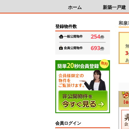
ホーム
新築一戸建
和泉
登録物件数
254
件
693
件
3
【会
会員ログイン