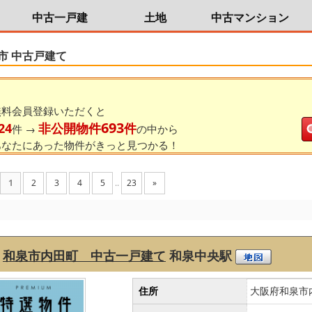
中古一戸建
土地
中古マンション
市 中古戸建て
無料会員登録いただくと
693
24
非公開物件
件
件 →
の中から
あなたにあった物件がきっと見つかる！
1
2
3
4
5
..
23
»
和泉市内田町 中古一戸建て
和泉中央駅
住所
大阪府和泉市