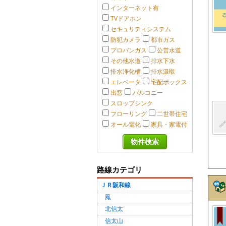
インターネット有
TVドアホン
セキュリティシステム
防犯カメラ
都市ガス
プロパンガス
公営水道
その他水道
排水下水
排水浄化槽
排水汲取
エレベータ
宅配ボックス
出窓
バルコニー
スロップシンク
フローリング
二世帯住宅
オール電化
家具・家電付
路線カテゴリ
ＪＲ阪和線
鳳
北信太
信太山