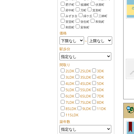
肥子町
福瀬町
伏屋町
府中町
万町
箕形町
みずき台
緑ケ丘
三林町
室堂町
弥生町
和気町
和田町
富秋町
価格
～
駅歩分
間取り
2LDK
2SLDK
3DK
3LDK
3SLDK
4DK
4LDK
4SLDK
5DK
5LDK
5SLDK
6DK
6LDK
6SLDK
7DK
7LDK
7SLDK
8DK
8SLDK
9LDK
11DK
11SLDK
築年数