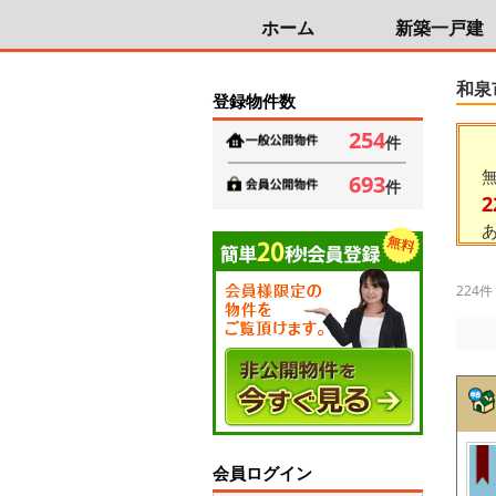
ホーム
新築一戸建
和泉
登録物件数
254
件
693
件
2
224件
会員ログイン