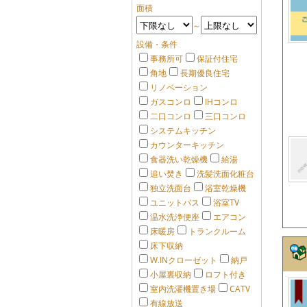
面積
～
設備・条件
事務所可
保証付住宅
角地
長期優良住宅
リノベーション
ガスコンロ
IHコンロ
二口コンロ
三口コンロ
システムキッチン
カウンターキッチン
食器洗い乾燥機
給湯
追い焚き
洗髪洗面化粧台
独立洗面台
浴室乾燥機
ユニットバス
浴室TV
温水洗浄便座
エアコン
床暖房
トランクルーム
床下収納
W.INクローゼット
納戸
小屋裏収納
ロフト付き
室内洗濯機置き場
CATV
有線放送