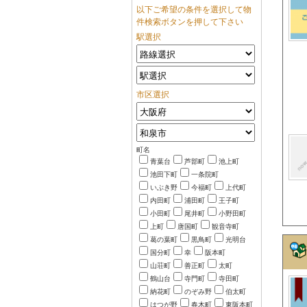
以下ご希望の条件を選択して物
件検索ボタンを押して下さい
駅選択
市区選択
町名
青葉台
芦部町
池上町
池田下町
一条院町
いぶき野
今福町
上代町
内田町
浦田町
王子町
小田町
尾井町
小野田町
上町
唐国町
観音寺町
葛の葉町
黒鳥町
光明台
国分町
幸
阪本町
山荘町
善正町
太町
鶴山台
寺門町
寺田町
納花町
のぞみ野
伯太町
はつが野
春木町
東阪本町