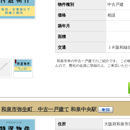
物件種別
中古戸建
価格
相談
築年月
面積
交通
ＪＲ阪和線
和泉市幸の中古一戸建てのご紹介です。 この
んので、弊社の会員に登録の上、ご来店いただ
和泉市弥生町 中古一戸建て
和泉中央駅
住所
大阪府和泉市