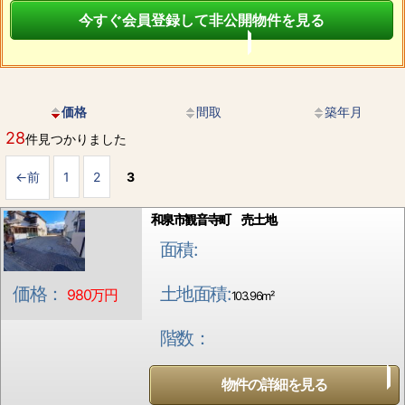
今すぐ会員登録して非公開物件を見る
価格
間取
築年月
28
件見つかりました
←前
1
2
3
和泉市観音寺町 売土地
面積:
土地面積:
価格：
980万円
103.96m²
階数：
物件の詳細を見る