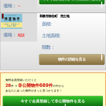
価格：
--
和泉市弥生町 売土地
面積:
価格：
相談
土地面積:
階数：
物件の詳細を見る
無料会員登録いただくと
689
28
非公開物件
件
件 →
の中から
あなたにあった物件がきっと見つかります！
今すぐ会員登録して非公開物件を見る