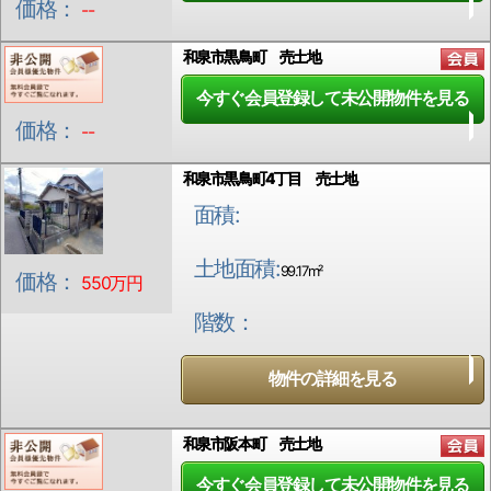
価格：
--
和泉市黒鳥町 売土地
今すぐ会員登録して未公開物件を見る
価格：
--
和泉市黒鳥町4丁目 売土地
面積:
土地面積:
99.17m²
価格：
550万円
階数：
物件の詳細を見る
和泉市阪本町 売土地
今すぐ会員登録して未公開物件を見る