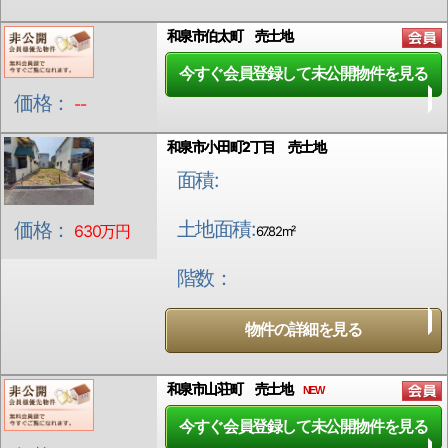
和泉市伯太町 売土地
今すぐ会員登録して未公開物件を見る
価格：
--
和泉市小田町2丁目 売土地
面積:
土地面積:
価格：
630万円
67.82m²
階数：
物件の詳細を見る
和泉市山荘町 売土地
NEW
今すぐ会員登録して未公開物件を見る