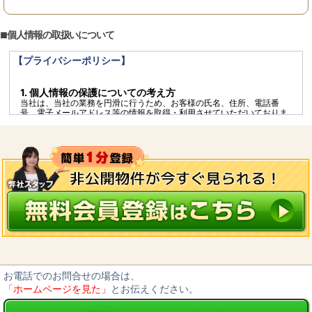
個人情報の取扱いについて
【プライバシーポリシー】
1. 個人情報の保護についての考え方
当社は、当社の業務を円滑に行うため、お客様の氏名、住所、電話番
号、電子メールアドレス等の情報を取得・利用させていただいておりま
す。当社は、これらのお客様の個人情報（以下、「個人情報」といいま
す）の適正な保護を重大責務と認識し、この責務を果たすために、次の
方針のもとで個人情報を取り扱います。
個人情報に適用される「個人情報の保護に関する法律」その他の関係法
令を遵守するとともに、一般に公正妥当と認められる個人情報の取扱い
に関する慣行に準拠し、適切に取り扱います。
個人情報の取扱いに関する規程を明確にし、従業者へ周知徹底します。
また、取引先等に対しても適切に個人情報を取り扱うように要請しま
す。
個人情報の取得に際しては、利用目的を特定して通知又は公表し、その
利用目的に従って個人情報を取り扱います。
個人情報の漏洩、紛失、改ざん等を防止するため、必要な対策を講じて
適切な管理を行います。
保有する個人情報について、お客様本人からの開示、訂正、削除、利用
停止の依頼を所定の窓口でお受けして、誠意をもって対応します。
お電話でのお問合せの場合は、
2. 個人情報の預託
「ホームページを見た」
とお伝えください。
当社は、お客様との取引やサービスを提供するために個人情報に関する
取扱いを外部に委託することがあります。委託する場合には、適正な取