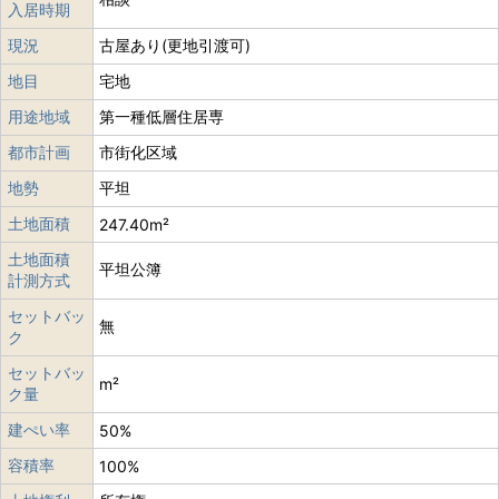
入居時期
現況
古屋あり(更地引渡可)
地目
宅地
用途地域
第一種低層住居専
都市計画
市街化区域
地勢
平坦
土地面積
247.40m²
土地面積
平坦公簿
計測方式
セットバッ
無
ク
セットバッ
m²
ク量
建ぺい率
50%
容積率
100%