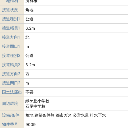
土地権利
所有権
接道状況
角地
接道種別1
公道
接道幅員1
6.2m
接道方向1
北
接道間口1
m
接道種別2
公道
接道幅員2
6.2m
接道方向2
西
接道間口2
m
国土法届出
不要
緑ケ丘小学校
周辺環境
石尾中学校
設備/条件
角地 建築条件無 都市ガス 公営水道 排水下水
物件番号
9009