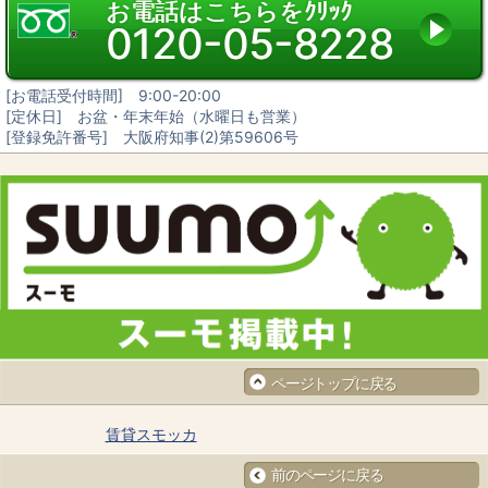
扱いを確保するための契約締結、実施状況の点検などを行います。
お電話はこちらをｸﾘｯｸ
0120-05-8228
3. 第三者への開示・提供
当社は、「2. 個人情報の預託」に記載した外部委託先への提供の場合及
び以下のいずれかに該当する場合を除き、個人情報を第三者へ開示又は
提供しません。
[お電話受付時間] 9:00-20:00
お客様ご本人の同意がある場合
[定休日] お盆・年末年始（水曜日も営業）
統計的なデータなど本人を識別することができない状態で開示・提供す
る場合
[登録免許番号] 大阪府知事(2)第59606号
法令に基づき開示・提供を求められた場合
人の生命、身体又は財産の保護のために必要な場合であって、お客様の
同意を得ることが困難である場合
国又は地方公共団体等が公的な事務を実施するうえで、協力する必要が
ある場合であって、お客様の同意を得ることにより当該事務の遂行に支
障を及ぼす恐れがある場合
次項4. に掲げる者に対して提供する場合
4. 個人情報の共同利用
当社は、下記の会社との間で個人データを共同利用いたします。
共同して利用する個人データの項目
お客様の氏名、生年月日、住所、電話番号、FAX番号、電子メールアド
レス等
共同して利用する者の範囲
当社及び当社子会社
ページトップに戻る
当社グループ各社FC（フランチャイズ）事業における加盟企業各社
5. 開示
賃貸スモッカ
当社の保有個人データに関して、お客様ご自身の情報の開示をご希望さ
れる場合には、お申し出いただいた方がご本人であることを確認した上
で、合理的な期間及び範囲で回答します。
前のページに戻る