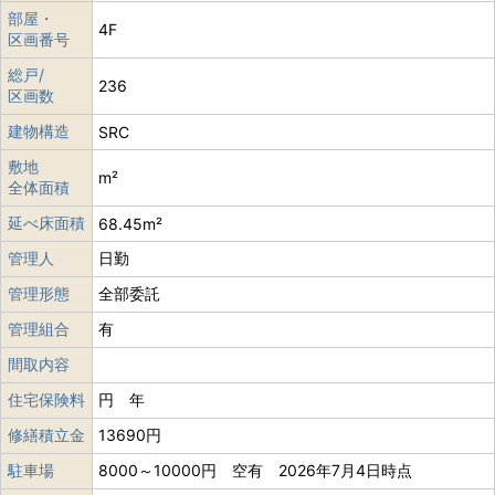
部屋・
4F
区画番号
総戸/
236
区画数
建物構造
SRC
敷地
m²
全体面積
延べ床面積
68.45m²
管理人
日勤
管理形態
全部委託
管理組合
有
間取内容
住宅保険料
円 年
修繕積立金
13690円
駐車場
8000～10000円 空有 2026年7月4日時点