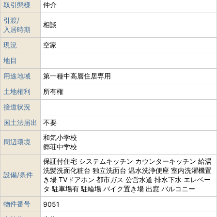
取引態様
仲介
引渡/
相談
入居時期
現況
空家
地目
用途地域
第一種中高層住居専用
土地権利
所有権
接道状況
国土法届出
不要
和気小学校
周辺環境
郷荘中学校
保証付住宅 システムキッチン カウンターキッチン 給湯
洗髪洗面化粧台 独立洗面台 温水洗浄便座 室内洗濯機置
設備/条件
き場 TVドアホン 都市ガス 公営水道 排水下水 エレベー
タ 駐車場有 駐輪場 バイク置き場 出窓 バルコニー
物件番号
9051