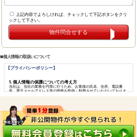
上記内容でよろしければ、チェックして下記ボタンをクリ
ックして下さい。
個人情報の取扱いについて
【プライバシーポリシー】
1. 個人情報の保護についての考え方
当社は、当社の業務を円滑に行うため、お客様の氏名、住所、電話番
号、電子メールアドレス等の情報を取得・利用させていただいておりま
す。当社は、これらのお客様の個人情報（以下、「個人情報」といいま
す）の適正な保護を重大責務と認識し、この責務を果たすために、次の
方針のもとで個人情報を取り扱います。
個人情報に適用される「個人情報の保護に関する法律」その他の関係法
令を遵守するとともに、一般に公正妥当と認められる個人情報の取扱い
に関する慣行に準拠し、適切に取り扱います。
個人情報の取扱いに関する規程を明確にし、従業者へ周知徹底します。
また、取引先等に対しても適切に個人情報を取り扱うように要請しま
す。
個人情報の取得に際しては、利用目的を特定して通知又は公表し、その