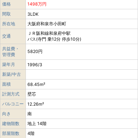
価格
1498万円
間取
3LDK
所在地
大阪府和泉市小田町
ＪＲ阪和線和泉府中駅
交通
バス(寺門 乗12分 停歩10分)
共益費・
5820円
管理費
築年月
1996/3
新築/中古
面積
68.45m²
計測方式
壁芯
バルコニー
12.26m²
向き
南
建物階数
地上 14階
部屋階数
4階