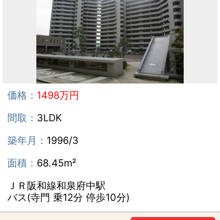
価格：
1498万円
間取：
3LDK
築年月：
1996/3
面積：
68.45m²
ＪＲ阪和線和泉府中駅
バス(寺門 乗12分 停歩10分)