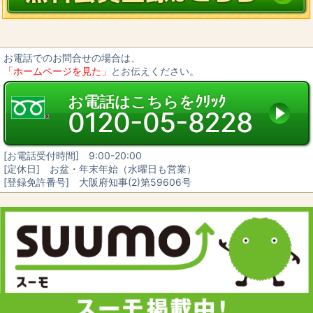
利用目的に従って個人情報を取り扱います。
個人情報の漏洩、紛失、改ざん等を防止するため、必要な対策を講じて
適切な管理を行います。
保有する個人情報について、お客様本人からの開示、訂正、削除、利用
停止の依頼を所定の窓口でお受けして、誠意をもって対応します。
お電話でのお問合せの場合は、
2. 個人情報の預託
「ホームページを見た」
とお伝えください。
当社は、お客様との取引やサービスを提供するために個人情報に関する
取扱いを外部に委託することがあります。委託する場合には、適正な取
扱いを確保するための契約締結、実施状況の点検などを行います。
お電話はこちらをｸﾘｯｸ
0120-05-8228
3. 第三者への開示・提供
当社は、「2. 個人情報の預託」に記載した外部委託先への提供の場合及
び以下のいずれかに該当する場合を除き、個人情報を第三者へ開示又は
提供しません。
[お電話受付時間] 9:00-20:00
お客様ご本人の同意がある場合
[定休日] お盆・年末年始（水曜日も営業）
統計的なデータなど本人を識別することができない状態で開示・提供す
る場合
[登録免許番号] 大阪府知事(2)第59606号
法令に基づき開示・提供を求められた場合
人の生命、身体又は財産の保護のために必要な場合であって、お客様の
同意を得ることが困難である場合
国又は地方公共団体等が公的な事務を実施するうえで、協力する必要が
ある場合であって、お客様の同意を得ることにより当該事務の遂行に支
障を及ぼす恐れがある場合
次項4. に掲げる者に対して提供する場合
4. 個人情報の共同利用
当社は、下記の会社との間で個人データを共同利用いたします。
共同して利用する個人データの項目
お客様の氏名、生年月日、住所、電話番号、FAX番号、電子メールアド
レス等