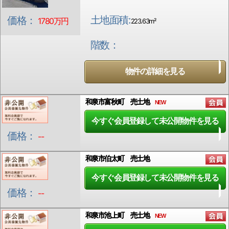
土地面積:
価格：
1780万円
223.63m²
階数：
物件の詳細を見る
和泉市富秋町 売土地
NEW
今すぐ会員登録して未公開物件を見る
価格：
--
和泉市伯太町 売土地
今すぐ会員登録して未公開物件を見る
価格：
--
和泉市池上町 売土地
NEW