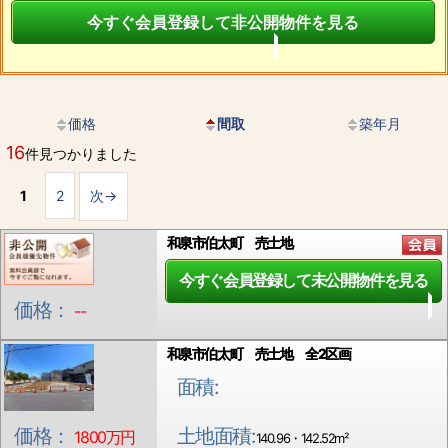
今すぐ会員登録して非公開物件を見る
価格
間取
築年月
16
件見つかりました
1
2
次→
和泉市伯太町 売土地
今すぐ会員登録して未公開物件を見る
価格：
--
和泉市伯太町 売土地 全2区画
面積:
土地面積:
価格：
1800万円
140.96・142.52m²