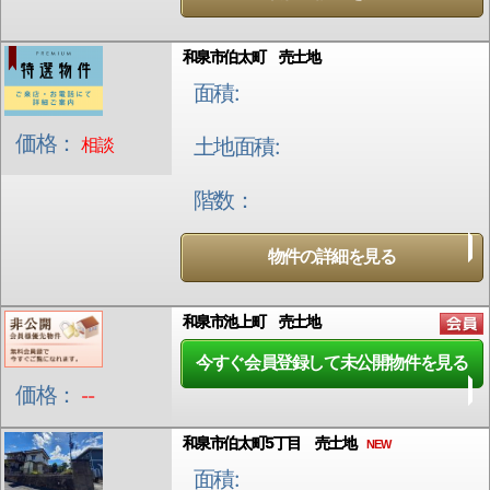
和泉市伯太町 売土地
面積:
価格：
相談
土地面積:
階数：
物件の詳細を見る
和泉市池上町 売土地
今すぐ会員登録して未公開物件を見る
価格：
--
和泉市伯太町5丁目 売土地
NEW
面積: