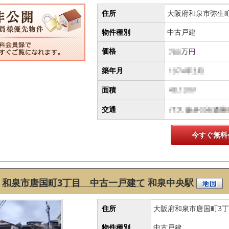
住所
大阪府和泉市弥生
物件種別
中古戸建
価格
築年月
面積
交通
今すぐ無料
和泉市唐国町3丁目 中古一戸建て
和泉中央駅
住所
大阪府和泉市唐国町3
物件種別
中古戸建