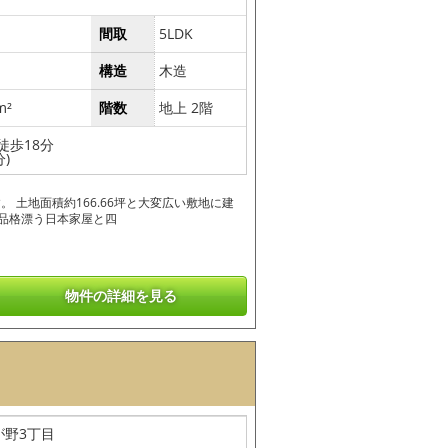
間取
5LDK
構造
木造
m²
階数
地上 2階
徒歩18分
)
 土地面積約166.66坪と大変広い敷地に建
■品格漂う日本家屋と四
物件の詳細を見る
が野3丁目