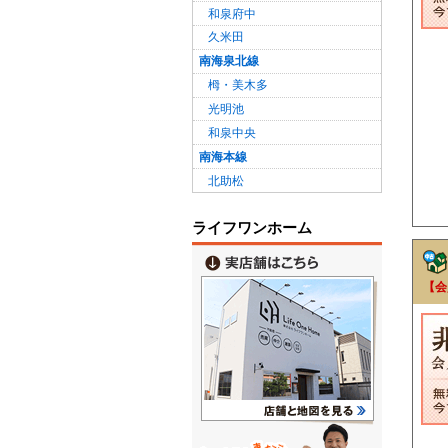
和泉府中
久米田
南海泉北線
栂・美木多
光明池
和泉中央
南海本線
北助松
ライフワンホーム
【会