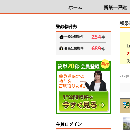
ホーム
新築一戸建
和泉
登録物件数
254
件
689
件
2
219件
会員ログイン