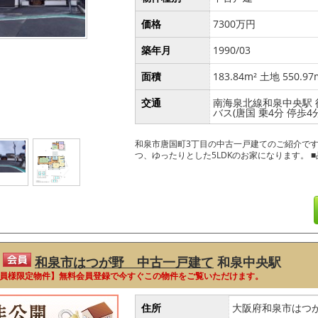
価格
7300万円
築年月
1990/03
面積
183.84m² 土地 550.97
交通
南海泉北線和泉中央駅 
バス(唐国 乗4分 停歩4分
和泉市唐国町3丁目の中古一戸建てのご紹介です。
つ、ゆったりとした5LDKのお家になります。 
和泉市はつが野 中古一戸建て
和泉中央駅
員様限定物件】無料会員登録で今すぐこの物件をご覧いただけます。
住所
大阪府和泉市はつ