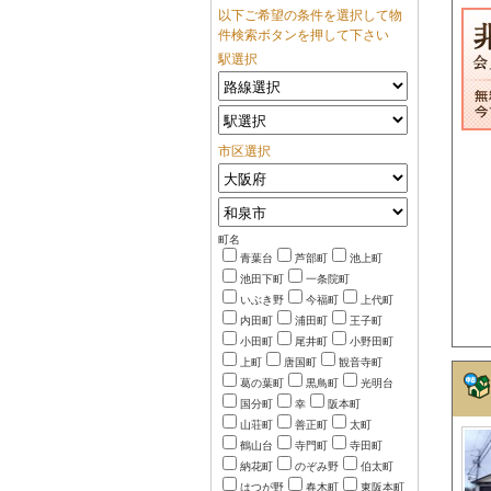
以下ご希望の条件を選択して物
件検索ボタンを押して下さい
駅選択
市区選択
町名
青葉台
芦部町
池上町
池田下町
一条院町
いぶき野
今福町
上代町
内田町
浦田町
王子町
小田町
尾井町
小野田町
上町
唐国町
観音寺町
葛の葉町
黒鳥町
光明台
国分町
幸
阪本町
山荘町
善正町
太町
鶴山台
寺門町
寺田町
納花町
のぞみ野
伯太町
はつが野
春木町
東阪本町