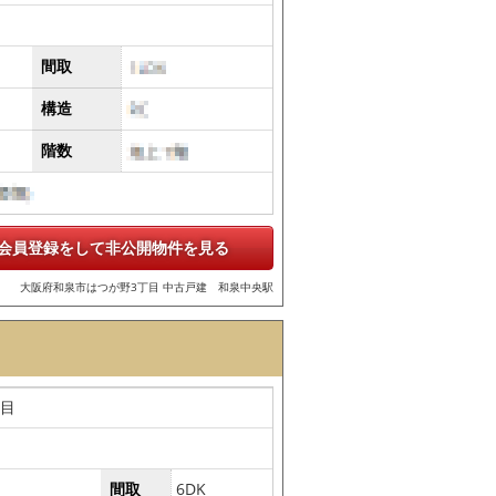
間取
構造
階数
会員登録をして非公開物件を見る
大阪府和泉市はつが野3丁目 中古戸建 和泉中央駅
丁目
間取
6DK