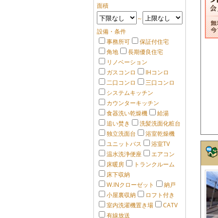
面積
～
設備・条件
事務所可
保証付住宅
角地
長期優良住宅
リノベーション
ガスコンロ
IHコンロ
二口コンロ
三口コンロ
システムキッチン
カウンターキッチン
食器洗い乾燥機
給湯
追い焚き
洗髪洗面化粧台
独立洗面台
浴室乾燥機
ユニットバス
浴室TV
温水洗浄便座
エアコン
床暖房
トランクルーム
床下収納
W.INクローゼット
納戸
小屋裏収納
ロフト付き
室内洗濯機置き場
CATV
有線放送