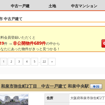
中古一戸建
土地
中古マンション
市 中古戸建て
無料会員登録いただくと
689
19
非公開物件
件
件 →
の中から
あなたにあった物件がきっと見つかる！
1
2
3
4
5
..
22
»
和泉市弥生町2丁目 中古一戸建て
和泉中央駅
住所
大阪府和泉市弥生町2