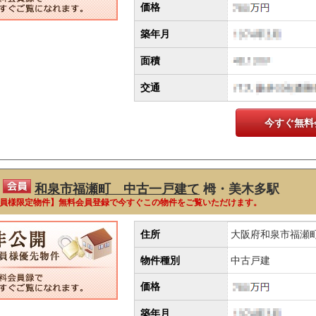
価格
築年月
面積
交通
今すぐ無料
和泉市福瀬町 中古一戸建て
栂・美木多駅
員様限定物件】無料会員登録で今すぐこの物件をご覧いただけます。
住所
大阪府和泉市福瀬
物件種別
中古戸建
価格
築年月