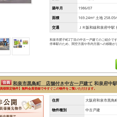
築年月
1986/07
面積
169.24m² 土地 258.05
交通
ＪＲ阪和線和泉府中駅 
和泉市肥子町2丁目の中古一戸建てのご紹介です。
停車駅のため、関空方面や市内方面への移動が
和泉市黒鳥町 店舗付き中古一戸建て
和泉府中
員様限定物件】無料会員登録で今すぐこの物件をご覧いただけます。
住所
大阪府和泉市黒鳥
物件種別
中古戸建