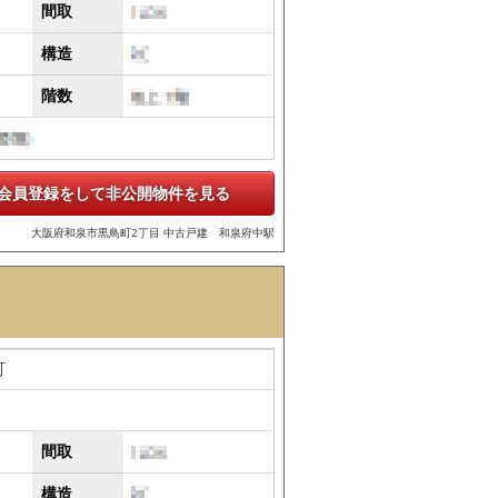
間取
構造
階数
会員登録をして非公開物件を見る
大阪府和泉市黒鳥町2丁目 中古戸建 和泉府中駅
町
間取
構造