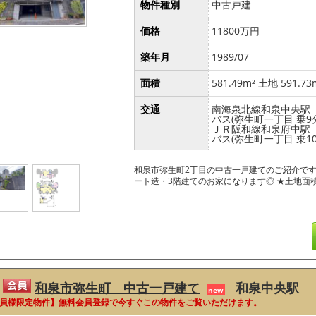
物件種別
中古戸建
価格
11800万円
築年月
1989/07
面積
581.49m² 土地 591.73
交通
南海泉北線和泉中央駅
バス(弥生町一丁目 乗9分
ＪＲ阪和線和泉府中駅
バス(弥生町一丁目 乗10
和泉市弥生町2丁目の中古一戸建てのご紹介です
ート造・3階建てのお家になります◎ ★土地面積約1
和泉市弥生町 中古一戸建て
和泉中央駅
new
員様限定物件】無料会員登録で今すぐこの物件をご覧いただけます。