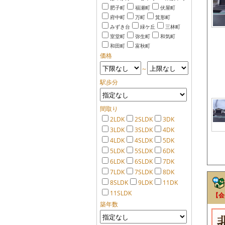
肥子町
福瀬町
伏屋町
府中町
万町
箕形町
みずき台
緑ケ丘
三林町
室堂町
弥生町
和気町
和田町
富秋町
価格
～
駅歩分
間取り
2LDK
2SLDK
3DK
3LDK
3SLDK
4DK
4LDK
4SLDK
5DK
5LDK
5SLDK
6DK
6LDK
6SLDK
7DK
7LDK
7SLDK
8DK
8SLDK
9LDK
11DK
11SLDK
【会
築年数