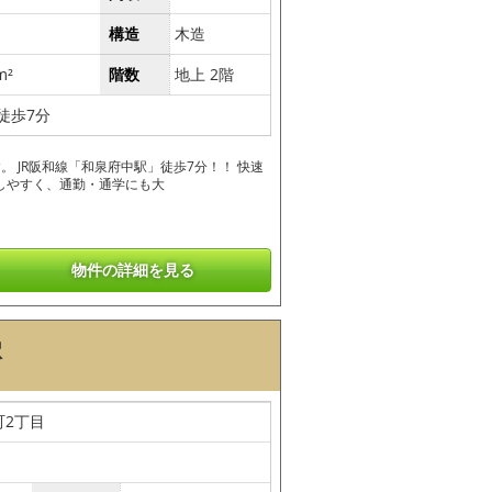
構造
木造
m²
階数
地上 2階
徒歩7分
 JR阪和線「和泉府中駅」徒歩7分！！ 快速
しやすく、通勤・通学にも大
物件の詳細を見る
駅
町2丁目