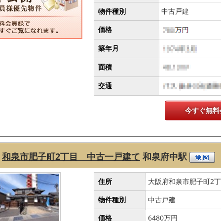
物件種別
中古戸建
価格
築年月
面積
交通
今すぐ無料
和泉市肥子町2丁目 中古一戸建て
和泉府中駅
住所
大阪府和泉市肥子町2
物件種別
中古戸建
価格
6480万円