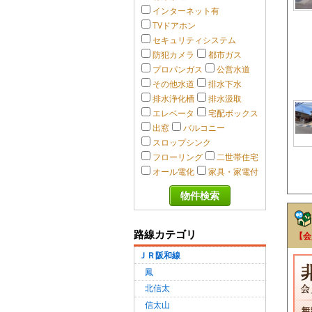
インターネット有
TVドアホン
セキュリティシステム
防犯カメラ
都市ガス
プロパンガス
公営水道
その他水道
排水下水
排水浄化槽
排水汲取
エレベータ
宅配ボックス
出窓
バルコニー
スロップシンク
フローリング
二世帯住宅
オール電化
家具・家電付
路線カテゴリ
【会
ＪＲ阪和線
鳳
北信太
信太山