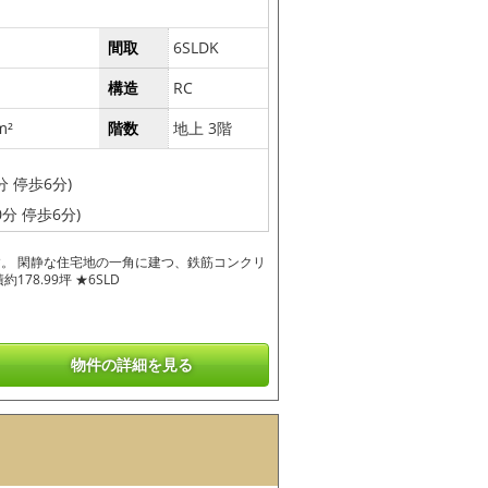
間取
6SLDK
構造
RC
m²
階数
地上 3階
 停歩6分)
分 停歩6分)
。 閑静な住宅地の一角に建つ、鉄筋コンクリ
78.99坪 ★6SLD
物件の詳細を見る