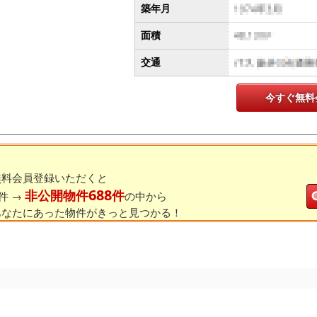
築年月
面積
交通
今すぐ無料
無料会員登録いただくと
688
非公開物件
件
件 →
の中から
あなたにあった物件がきっと見つかる！