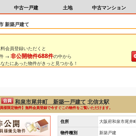
中古一戸建
土地
中古マンション
市 新築戸建て
無料会員登録いただくと
688
非公開物件
件
件 →
の中から
あなたにあった物件がきっと見つかる！
和泉市尾井町 新築一戸建て
北信太駅
員様限定物件】無料会員登録で今すぐこの物件をご覧いただけます。
住所
大阪府和泉市尾井
物件種別
新築戸建