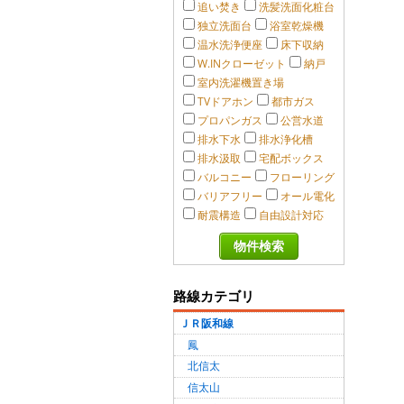
追い焚き
洗髪洗面化粧台
独立洗面台
浴室乾燥機
温水洗浄便座
床下収納
W.INクローゼット
納戸
室内洗濯機置き場
TVドアホン
都市ガス
プロパンガス
公営水道
排水下水
排水浄化槽
排水汲取
宅配ボックス
バルコニー
フローリング
バリアフリー
オール電化
耐震構造
自由設計対応
路線カテゴリ
ＪＲ阪和線
鳳
北信太
信太山