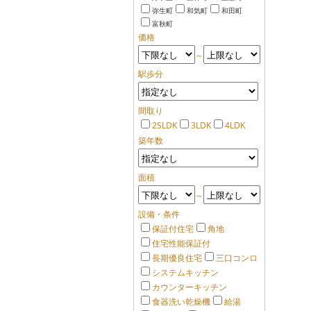
弥生町
和気町
和田町
富秋町
価格
～
駅歩分
間取り
2SLDK
3LDK
4LDK
築年数
面積
～
設備・条件
保証付住宅
角地
住宅性能保証付
長期優良住宅
三口コンロ
システムキッチン
カウンターキッチン
食器洗い乾燥機
給湯