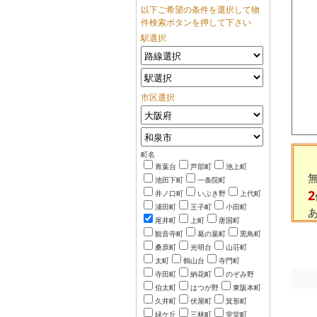
以下ご希望の条件を選択して物
件検索ボタンを押して下さい
駅選択
市区選択
町名
青葉台
芦部町
池上町
池田下町
一条院町
2
井ノ口町
いぶき野
上代町
浦田町
王子町
小田町
尾井町
上町
唐国町
観音寺町
葛の葉町
黒鳥町
桑原町
光明台
山荘町
太町
鶴山台
寺門町
寺田町
納花町
のぞみ野
伯太町
はつが野
東阪本町
久井町
伏屋町
箕形町
緑ケ丘
三林町
室堂町