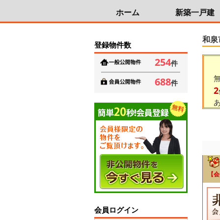
ホーム
新築一戸建
和泉
登録物件数
254
件
688
件
2
【会
会員ログイン