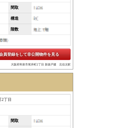
間取
構造
階数
会員登録をして非公開物件を見る
大阪府和泉市尾井町2丁目 新築戸建 北信太駅
町2丁目
間取