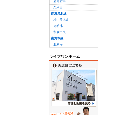
和泉府中
久米田
南海泉北線
栂・美木多
光明池
和泉中央
南海本線
北助松
ライフワンホーム