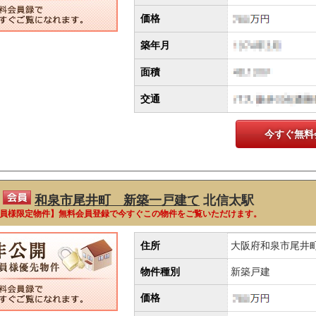
価格
築年月
面積
交通
今すぐ無料
和泉市尾井町 新築一戸建て
北信太駅
員様限定物件】無料会員登録で今すぐこの物件をご覧いただけます。
住所
大阪府和泉市尾井
物件種別
新築戸建
価格