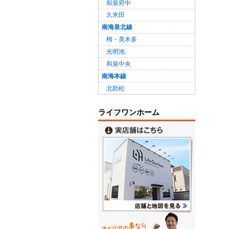
和泉府中
久米田
南海泉北線
栂・美木多
光明池
和泉中央
南海本線
北助松
ライフワンホーム