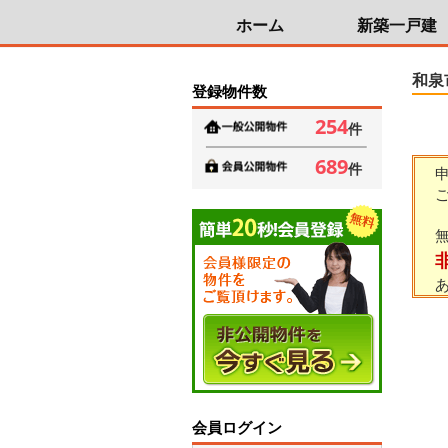
ホーム
新築一戸建
和泉
登録物件数
254
件
689
件
会員ログイン