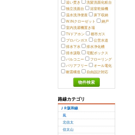
追い焚き
洗髪洗面化粧台
独立洗面台
浴室乾燥機
温水洗浄便座
床下収納
W.INクローゼット
納戸
室内洗濯機置き場
TVドアホン
都市ガス
プロパンガス
公営水道
排水下水
排水浄化槽
排水汲取
宅配ボックス
バルコニー
フローリング
バリアフリー
オール電化
耐震構造
自由設計対応
路線カテゴリ
ＪＲ阪和線
鳳
北信太
信太山