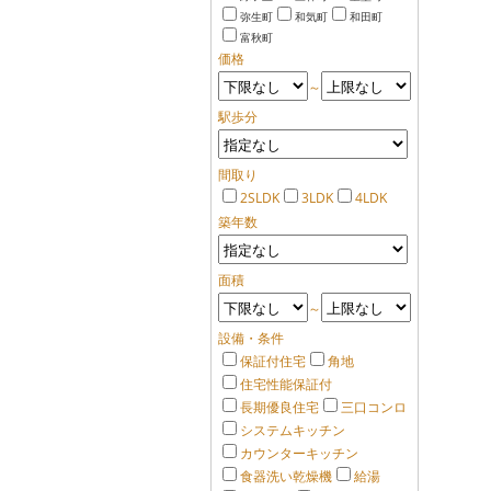
弥生町
和気町
和田町
富秋町
価格
～
駅歩分
間取り
2SLDK
3LDK
4LDK
築年数
面積
～
設備・条件
保証付住宅
角地
住宅性能保証付
長期優良住宅
三口コンロ
システムキッチン
カウンターキッチン
食器洗い乾燥機
給湯