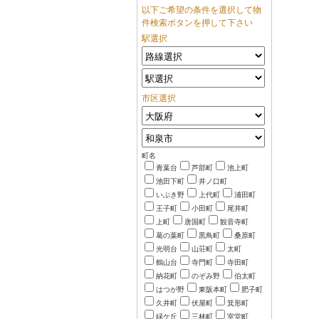
以下ご希望の条件を選択して物
件検索ボタンを押して下さい
駅選択
市区選択
町名
青葉台
芦部町
池上町
池田下町
井ノ口町
いぶき野
上代町
浦田町
王子町
小田町
尾井町
上町
唐国町
観音寺町
葛の葉町
黒鳥町
桑原町
光明台
山荘町
太町
鶴山台
寺門町
寺田町
納花町
のぞみ野
伯太町
はつが野
東阪本町
肥子町
久井町
伏屋町
箕形町
緑ケ丘
三林町
室堂町