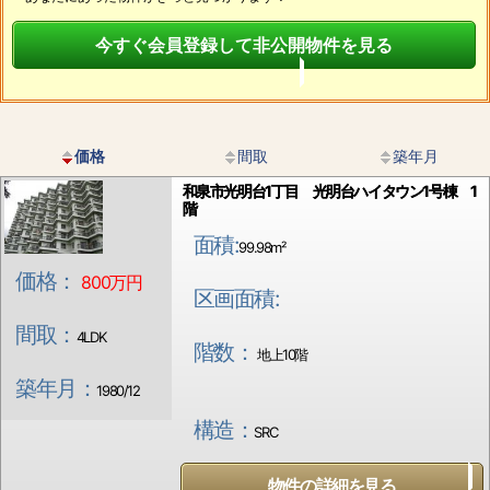
今すぐ会員登録して非公開物件を見る
価格
間取
築年月
和泉市光明台1丁目 光明台ハイタウン1号棟 1
階
面積:
99.98m²
価格：
800万円
区画面積:
間取：
4LDK
階数：
地上10階
築年月：
1980/12
構造：
SRC
物件の詳細を見る