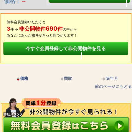
価格：
--
無料会員登録いただくと
690
3
非公開物件
件
件 →
の中から
あなたにあった物件がきっと見つかります！
今すぐ会員登録して非公開物件を見る
価格
間取
築年月
前のページにもどる