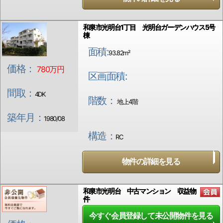
和泉市光明台1丁目 光明台ガーデンハウス5号
棟
面積:
93.82m²
価格：
780万円
区画面積:
間取：
4DK
階数：
地上4階
築年月：
1980/08
構造：
RC
物件の詳細を見る
和泉市光明台 中古マンション 収益物
件
今すぐ会員登録して未公開物件を見る