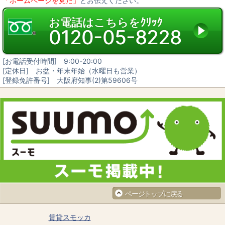
「ホームページを見た」
とお伝えください。
当社は、お客様との取引やサービスを提供するために個人情報に関する
取扱いを外部に委託することがあります。委託する場合には、適正な取
扱いを確保するための契約締結、実施状況の点検などを行います。
お電話はこちらをｸﾘｯｸ
0120-05-8228
3. 第三者への開示・提供
当社は、「2. 個人情報の預託」に記載した外部委託先への提供の場合及
び以下のいずれかに該当する場合を除き、個人情報を第三者へ開示又は
提供しません。
[お電話受付時間] 9:00-20:00
お客様ご本人の同意がある場合
[定休日] お盆・年末年始（水曜日も営業）
統計的なデータなど本人を識別することができない状態で開示・提供す
る場合
[登録免許番号] 大阪府知事(2)第59606号
法令に基づき開示・提供を求められた場合
人の生命、身体又は財産の保護のために必要な場合であって、お客様の
同意を得ることが困難である場合
国又は地方公共団体等が公的な事務を実施するうえで、協力する必要が
ある場合であって、お客様の同意を得ることにより当該事務の遂行に支
障を及ぼす恐れがある場合
次項4. に掲げる者に対して提供する場合
4. 個人情報の共同利用
当社は、下記の会社との間で個人データを共同利用いたします。
共同して利用する個人データの項目
お客様の氏名、生年月日、住所、電話番号、FAX番号、電子メールアド
レス等
共同して利用する者の範囲
当社及び当社子会社
ページトップに戻る
当社グループ各社FC（フランチャイズ）事業における加盟企業各社
5. 開示
賃貸スモッカ
当社の保有個人データに関して、お客様ご自身の情報の開示をご希望さ