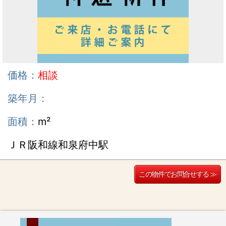
価格：
相談
築年月：
面積：
m²
ＪＲ阪和線和泉府中駅
この物件でお問合せする ≫