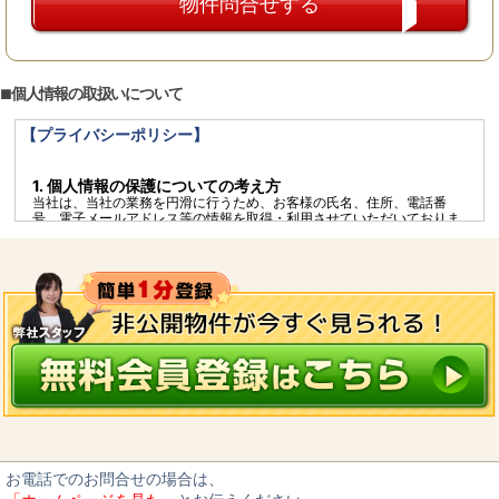
個人情報の取扱いについて
【プライバシーポリシー】
1. 個人情報の保護についての考え方
当社は、当社の業務を円滑に行うため、お客様の氏名、住所、電話番
号、電子メールアドレス等の情報を取得・利用させていただいておりま
す。当社は、これらのお客様の個人情報（以下、「個人情報」といいま
す）の適正な保護を重大責務と認識し、この責務を果たすために、次の
方針のもとで個人情報を取り扱います。
個人情報に適用される「個人情報の保護に関する法律」その他の関係法
令を遵守するとともに、一般に公正妥当と認められる個人情報の取扱い
に関する慣行に準拠し、適切に取り扱います。
個人情報の取扱いに関する規程を明確にし、従業者へ周知徹底します。
また、取引先等に対しても適切に個人情報を取り扱うように要請しま
す。
個人情報の取得に際しては、利用目的を特定して通知又は公表し、その
利用目的に従って個人情報を取り扱います。
個人情報の漏洩、紛失、改ざん等を防止するため、必要な対策を講じて
適切な管理を行います。
保有する個人情報について、お客様本人からの開示、訂正、削除、利用
停止の依頼を所定の窓口でお受けして、誠意をもって対応します。
お電話でのお問合せの場合は、
2. 個人情報の預託