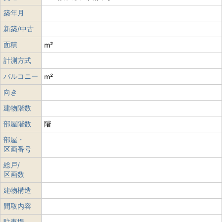
築年月
新築/中古
面積
m²
計測方式
バルコニー
m²
向き
建物階数
部屋階数
階
部屋・
区画番号
総戸/
区画数
建物構造
間取内容
駐車場