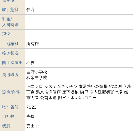
取引態様
仲介
引渡/
入居時期
現況
土地権利
所有権
接道状況
国土法届出
不要
国府小学校
周辺環境
和泉中学校
IHコンロ システムキッチン 食器洗い乾燥機 給湯 独立洗
設備/条件
面台 温水洗浄便座 床下収納 納戸 室内洗濯機置き場 都
市ガス 公営水道 排水下水 バルコニー
物件番号
7923
自社物
先物
状態
売出中